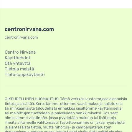
centronirvana.com
centronirvana.com
Centro Nirvana
Käyttöehdot
Ota yhteyttä
Tietoja meistä
Tietosuojakäytäntö
OIKEUDELLINEN HUOMAUTUS: Tämä verkkosivusto tarjoaa olennaisia
​​tietoja ja sisältöä. Korostamme, ettemme vaadi maksuja, talletuksia
tai minkäänlaista taloudellista ennakkoa sisältömme käyttämiseksi
tai mainittujen tuotteiden ja palveluiden hankkimiseksi. Jos saat
nimissämme viestinnän, jossa pyydetään maksua tai lisätietoja,
ilmoita siitä meille välittömästi. Tavoitteenamme on jakaa hyödyllistä
ja ajantasaista tietoa, mutta rahoitus- ja kampanjatarjousten
dynaamisen luonteen vuoksi jotkin tiedot eivät välttämättä ole aina