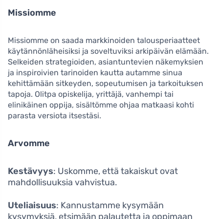
Missiomme
Missiomme on saada markkinoiden talousperiaatteet
käytännönläheisiksi ja soveltuviksi arkipäivän elämään.
Selkeiden strategioiden, asiantuntevien näkemyksien
ja inspiroivien tarinoiden kautta autamme sinua
kehittämään sitkeyden, sopeutumisen ja tarkoituksen
tapoja. Olitpa opiskelija, yrittäjä, vanhempi tai
elinikäinen oppija, sisältömme ohjaa matkaasi kohti
parasta versiota itsestäsi.
Arvomme
Kestävyys
: Uskomme, että takaiskut ovat
mahdollisuuksia vahvistua.
Uteliaisuus
: Kannustamme kysymään
kysymyksiä, etsimään palautetta ja oppimaan