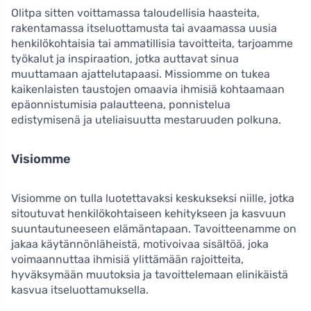
Olitpa sitten voittamassa taloudellisia haasteita,
rakentamassa itseluottamusta tai avaamassa uusia
henkilökohtaisia tai ammatillisia tavoitteita, tarjoamme
työkalut ja inspiraation, jotka auttavat sinua
muuttamaan ajattelutapaasi. Missiomme on tukea
kaikenlaisten taustojen omaavia ihmisiä kohtaamaan
epäonnistumisia palautteena, ponnistelua
edistymisenä ja uteliaisuutta mestaruuden polkuna.
Visiomme
Visiomme on tulla luotettavaksi keskukseksi niille, jotka
sitoutuvat henkilökohtaiseen kehitykseen ja kasvuun
suuntautuneeseen elämäntapaan. Tavoitteenamme on
jakaa käytännönläheistä, motivoivaa sisältöä, joka
voimaannuttaa ihmisiä ylittämään rajoitteita,
hyväksymään muutoksia ja tavoittelemaan elinikäistä
kasvua itseluottamuksella.