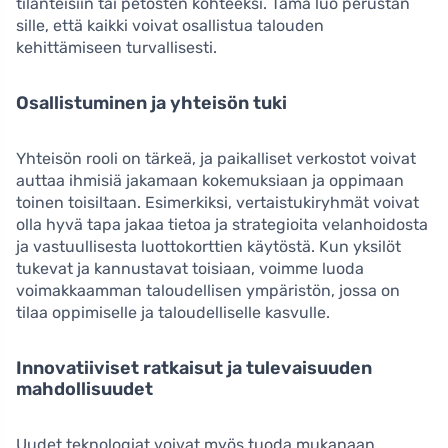
tilanteisiin tai petosten kohteeksi. Tämä luo perustan
sille, että kaikki voivat osallistua talouden
kehittämiseen turvallisesti.
Osallistuminen ja yhteisön tuki
Yhteisön rooli on tärkeä, ja paikalliset verkostot voivat
auttaa ihmisiä jakamaan kokemuksiaan ja oppimaan
toinen toisiltaan. Esimerkiksi, vertaistukiryhmät voivat
olla hyvä tapa jakaa tietoa ja strategioita velanhoidosta
ja vastuullisesta luottokorttien käytöstä. Kun yksilöt
tukevat ja kannustavat toisiaan, voimme luoda
voimakkaamman taloudellisen ympäristön, jossa on
tilaa oppimiselle ja taloudelliselle kasvulle.
Innovatiiviset ratkaisut ja tulevaisuuden
mahdollisuudet
Uudet teknologiat voivat myös tuoda mukanaan