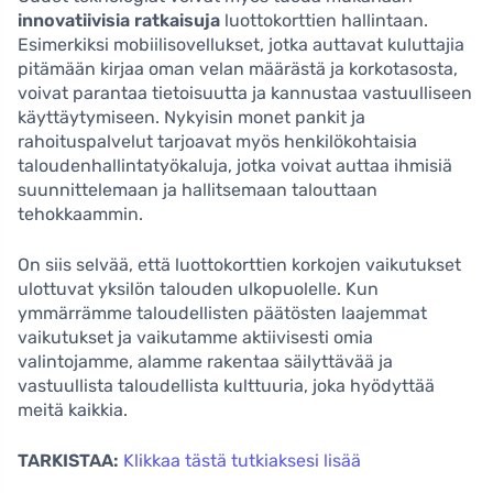
innovatiivisia ratkaisuja
luottokorttien hallintaan.
Esimerkiksi mobiilisovellukset, jotka auttavat kuluttajia
pitämään kirjaa oman velan määrästä ja korkotasosta,
voivat parantaa tietoisuutta ja kannustaa vastuulliseen
käyttäytymiseen. Nykyisin monet pankit ja
rahoituspalvelut tarjoavat myös henkilökohtaisia
taloudenhallintatyökaluja, jotka voivat auttaa ihmisiä
suunnittelemaan ja hallitsemaan talouttaan
tehokkaammin.
On siis selvää, että luottokorttien korkojen vaikutukset
ulottuvat yksilön talouden ulkopuolelle. Kun
ymmärrämme taloudellisten päätösten laajemmat
vaikutukset ja vaikutamme aktiivisesti omia
valintojamme, alamme rakentaa säilyttävää ja
vastuullista taloudellista kulttuuria, joka hyödyttää
meitä kaikkia.
TARKISTAA:
Klikkaa tästä tutkiaksesi lisää