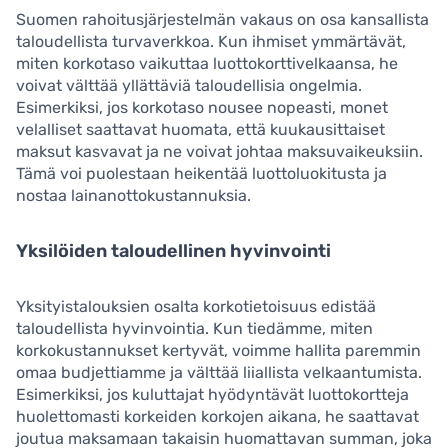
Suomen rahoitusjärjestelmän vakaus on osa kansallista
taloudellista turvaverkkoa. Kun ihmiset ymmärtävät,
miten korkotaso vaikuttaa luottokorttivelkaansa, he
voivat välttää yllättäviä taloudellisia ongelmia.
Esimerkiksi, jos korkotaso nousee nopeasti, monet
velalliset saattavat huomata, että kuukausittaiset
maksut kasvavat ja ne voivat johtaa maksuvaikeuksiin.
Tämä voi puolestaan heikentää luottoluokitusta ja
nostaa lainanottokustannuksia.
Yksilöiden taloudellinen hyvinvointi
Yksityistalouksien osalta korkotietoisuus edistää
taloudellista hyvinvointia. Kun tiedämme, miten
korkokustannukset kertyvät, voimme hallita paremmin
omaa budjettiamme ja välttää liiallista velkaantumista.
Esimerkiksi, jos kuluttajat hyödyntävät luottokortteja
huolettomasti korkeiden korkojen aikana, he saattavat
joutua maksamaan takaisin huomattavan summan, joka