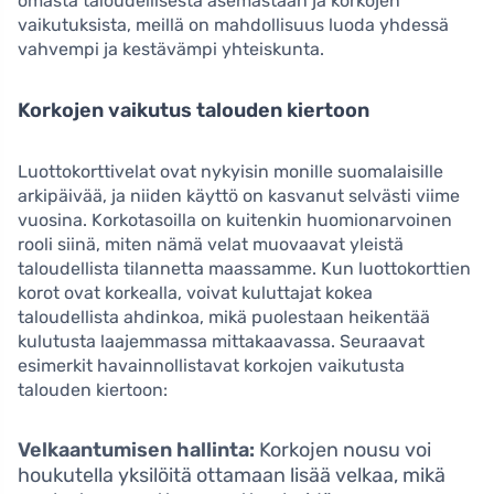
omasta taloudellisesta asemastaan ja korkojen
vaikutuksista, meillä on mahdollisuus luoda yhdessä
vahvempi ja kestävämpi yhteiskunta.
Korkojen vaikutus talouden kiertoon
Luottokorttivelat ovat nykyisin monille suomalaisille
arkipäivää, ja niiden käyttö on kasvanut selvästi viime
vuosina. Korkotasoilla on kuitenkin huomionarvoinen
rooli siinä, miten nämä velat muovaavat yleistä
taloudellista tilannetta maassamme. Kun luottokorttien
korot ovat korkealla, voivat kuluttajat kokea
taloudellista ahdinkoa, mikä puolestaan heikentää
kulutusta laajemmassa mittakaavassa. Seuraavat
esimerkit havainnollistavat korkojen vaikutusta
talouden kiertoon:
Velkaantumisen hallinta:
Korkojen nousu voi
houkutella yksilöitä ottamaan lisää velkaa, mikä