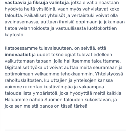
vastaavia ja fiksuja valintoja
, jotka eivät ainoastaan
hyödytä heitä yksilöinä, vaan myös vahvistavat koko
taloutta. Paikalliset yhteisöt ja vertaistuki voivat olla
avainasemassa, auttaen ihmisiä oppimaan ja jakamaan
tietoa velanhoidosta ja vastuullisesta luottokorttien
käytöstä.
Katsoessamme tulevaisuuteen, on selvää, että
innovaatiot
ja uudet teknologiat tulevat edelleen
vaikuttamaan tapaan, jolla hallitsemme talouttamme.
Digitaaliset työkalut voivat auttaa meitä seuramaan ja
optimoimaan velkaamme tehokkaammin. Yhteistyössä
rahoituslaitosten, kuluttajien ja yhteisöjen kanssa
voimme rakentaa kestävämpää ja vakaampaa
taloudellista ympäristöä, joka hyödyttää meitä kaikkia.
Haluamme nähdä Suomen talouden kukoistavan, ja
jokaisen meistä panos on tässä tärkeä.