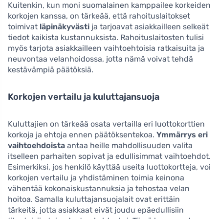
Kuitenkin, kun moni suomalainen kamppailee korkeiden
korkojen kanssa, on tärkeää, että rahoituslaitokset
toimivat
läpinäkyvästi
ja tarjoavat asiakkailleen selkeät
tiedot kaikista kustannuksista. Rahoituslaitosten tulisi
myös tarjota asiakkailleen vaihtoehtoisia ratkaisuita ja
neuvontaa velanhoidossa, jotta nämä voivat tehdä
kestävämpiä päätöksiä.
Korkojen vertailu ja kuluttajansuoja
Kuluttajien on tärkeää osata vertailla eri luottokorttien
korkoja ja ehtoja ennen päätöksentekoa.
Ymmärrys eri
vaihtoehdoista
antaa heille mahdollisuuden valita
itselleen parhaiten sopivat ja edullisimmat vaihtoehdot.
Esimerkiksi, jos henkilö käyttää useita luottokortteja, voi
korkojen vertailu ja yhdistäminen toimia keinona
vähentää kokonaiskustannuksia ja tehostaa velan
hoitoa. Samalla kuluttajansuojalait ovat erittäin
tärkeitä, jotta asiakkaat eivät joudu epäedullisiin