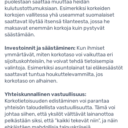
puolestaan saattaa muuttaa heidän
kulutustottumuksiaan. Esimerkiksi korkeiden
korkojen vallitessa yhä useammat suomalaiset
saattavat löytää itsensä tilanteesta, jossa he
maksavat enemmän korkoja kuin pystyvät
säästämään.
Investoinnit ja säästäminen:
Kun ihmiset
ymmärtävät, miten korkotaso voi vaikuttaa eri
sijoituskohteisiin, he voivat tehdä tietoisempia
valintoja. Esimerkiksi asuntolainat tai eläkesäästöt
saattavat tuntua houkuttelevammilta, jos
korkotaso on alhainen.
Yhteiskunnallinen vastuullisuus:
Korkotietoisuuden edistäminen voi parantaa
yhteisön taloudellista vastuullisuutta. Tämä voi
johtaa siihen, että yksilöt välttävät lainanottoa
pelkästään siksi, että ”kaikki tekevät niin”, ja näin
ehkäistäen mahdollisia talouskriisejä.