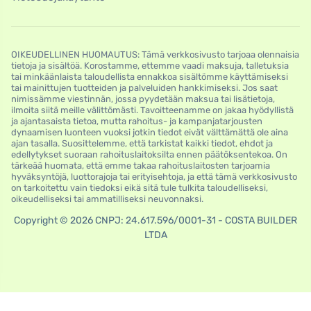
OIKEUDELLINEN HUOMAUTUS: Tämä verkkosivusto tarjoaa olennaisia
​​tietoja ja sisältöä. Korostamme, ettemme vaadi maksuja, talletuksia
tai minkäänlaista taloudellista ennakkoa sisältömme käyttämiseksi
tai mainittujen tuotteiden ja palveluiden hankkimiseksi. Jos saat
nimissämme viestinnän, jossa pyydetään maksua tai lisätietoja,
ilmoita siitä meille välittömästi. Tavoitteenamme on jakaa hyödyllistä
ja ajantasaista tietoa, mutta rahoitus- ja kampanjatarjousten
dynaamisen luonteen vuoksi jotkin tiedot eivät välttämättä ole aina
ajan tasalla. Suosittelemme, että tarkistat kaikki tiedot, ehdot ja
edellytykset suoraan rahoituslaitoksilta ennen päätöksentekoa. On
tärkeää huomata, että emme takaa rahoituslaitosten tarjoamia
hyväksyntöjä, luottorajoja tai erityisehtoja, ja että tämä verkkosivusto
on tarkoitettu vain tiedoksi eikä sitä tule tulkita taloudelliseksi,
oikeudelliseksi tai ammatilliseksi neuvonnaksi.
Copyright © 2026 CNPJ: 24.617.596/0001-31 - COSTA BUILDER
LTDA