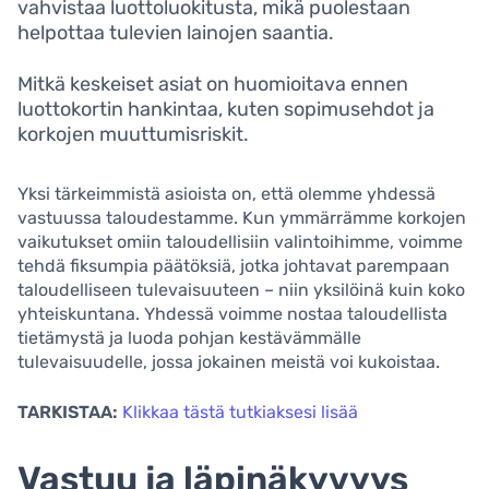
vahvistaa luottoluokitusta, mikä puolestaan
helpottaa tulevien lainojen saantia.
Mitkä keskeiset asiat on huomioitava ennen
luottokortin hankintaa, kuten sopimusehdot ja
korkojen muuttumisriskit.
Yksi tärkeimmistä asioista on, että olemme yhdessä
vastuussa taloudestamme. Kun ymmärrämme korkojen
vaikutukset omiin taloudellisiin valintoihimme, voimme
tehdä fiksumpia päätöksiä, jotka johtavat parempaan
taloudelliseen tulevaisuuteen – niin yksilöinä kuin koko
yhteiskuntana. Yhdessä voimme nostaa taloudellista
tietämystä ja luoda pohjan kestävämmälle
tulevaisuudelle, jossa jokainen meistä voi kukoistaa.
TARKISTAA:
Klikkaa tästä tutkiaksesi lisää
Vastuu ja läpinäkyvyys