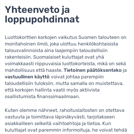
Yhteenveto ja
loppupohdinnat
Luottokorttien korkojen vaikutus Suomen talouteen on
monitahoinen ilmiö, joka ulottuu henkilökohtaisista
talousvalinnoista aina laajempiin taloudellisiin
rakenteisiin. Suomalaiset kuluttajat ovat yhä
voimakkaasti riippuvaisia luottokorteista, mikä on sekä
mahdollisuus että haaste.
Tietoinen päätöksenteko
ja
vastuullinen käyttö
voivat johtaa parempiin
taloudellisiin tuloksiin, mutta samalla on muistettava,
että korkojen hallinta vaatii myös aktiivista
osallistumista finanssimaailmaan.
Kuten olemme nähneet, rahoituslaitosten on otettava
vastuuta ja toimittava läpinäkyvästi, tarjotakseen
asiakkailleen selkeitä vaihtoehtoja ja tietoa. Kun
kuluttajat ovat paremmin informoituja, he voivat tehdä