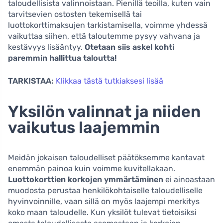
taloudellisista valinnoistaan. Pienillä teoilla, kuten vain
tarvitsevien ostosten tekemisellä tai
luottokorttimaksujen tarkistamisella, voimme yhdessä
vaikuttaa siihen, että taloutemme pysyy vahvana ja
kestävyys lisääntyy.
Otetaan siis askel kohti
paremmin hallittua taloutta!
TARKISTAA:
Klikkaa tästä tutkiaksesi lisää
Yksilön valinnat ja niiden
vaikutus laajemmin
Meidän jokaisen taloudelliset päätöksemme kantavat
enemmän painoa kuin voimme kuvitellakaan.
Luottokorttien korkojen ymmärtäminen
ei ainoastaan
muodosta perustaa henkilökohtaiselle taloudelliselle
hyvinvoinnille, vaan sillä on myös laajempi merkitys
koko maan taloudelle. Kun yksilöt tulevat tietoisiksi