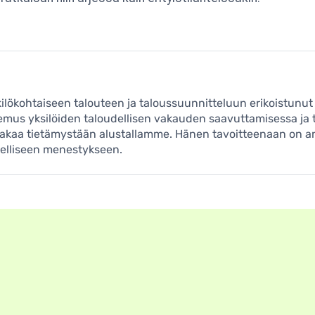
lökohtaiseen talouteen ja taloussuunnitteluun erikoistunut kir
kemus yksilöiden taloudellisen vakauden saavuttamisessa ja
jakaa tietämystään alustallamme. Hänen tavoitteenaan on an
udelliseen menestykseen.