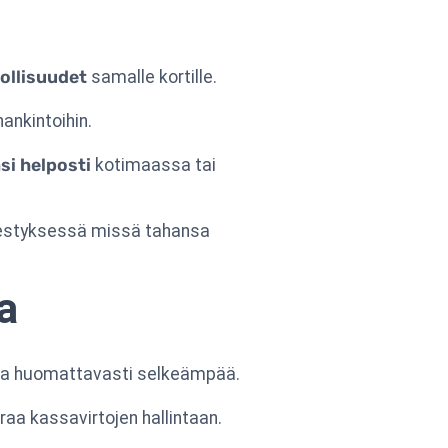
ollisuudet
samalle kortille.
ankintoihin.
asi helposti
kotimaassa tai
ärjestyksessä missä tahansa
a
asta huomattavasti selkeämpää.
aa kassavirtojen hallintaan.