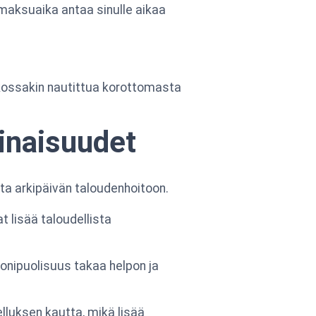
 maksuaika antaa sinulle aikaa
ossakin nautittua korottomasta
inaisuudet
tta arkipäivän taloudenhoitoon.
t lisää taloudellista
onipuolisuus takaa helpon ja
lluksen kautta, mikä lisää