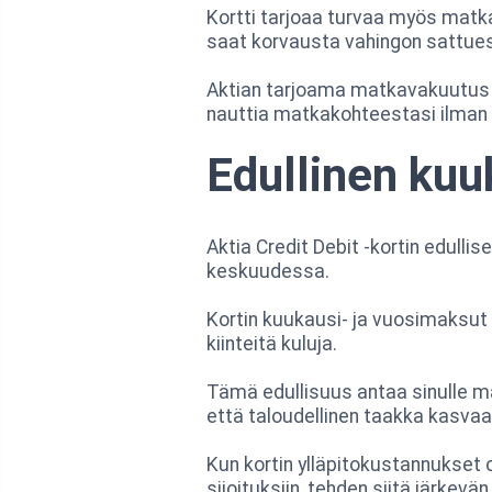
Kortti tarjoaa turvaa myös matkat
saat korvausta vahingon sattue
Aktian tarjoama matkavakuutus t
nauttia matkakohteestasi ilman 
Edullinen kuu
Aktia Credit Debit -kortin edulli
keskuudessa.
Kortin kuukausi- ja vuosimaksut o
kiinteitä kuluja.
Tämä edullisuus antaa sinulle mah
että taloudellinen taakka kasva
Kun kortin ylläpitokustannukset ov
sijoituksiin, tehden siitä järkevän