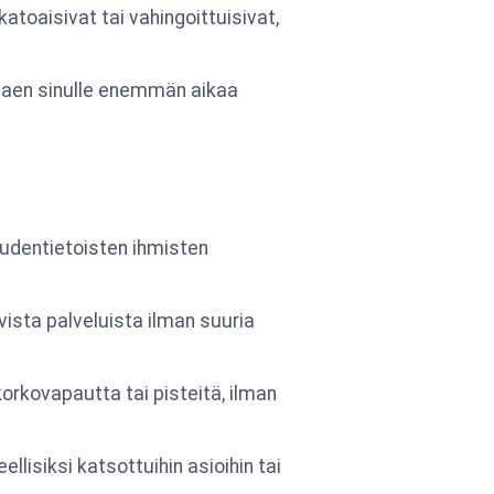
atoaisivat tai vahingoittuisivat,
ntaen sinulle enemmän aikaa
loudentietoisten ihmisten
vista palveluista ilman suuria
orkovapautta tai pisteitä, ilman
llisiksi katsottuihin asioihin tai