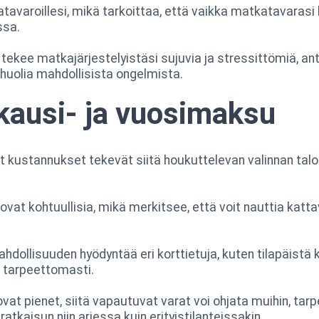
avaroillesi, mikä tarkoittaa, että vaikka matkatavarasi k
ssa.
ekee matkajärjestelyistäsi sujuvia ja stressittömiä, a
huolia mahdollisista ongelmista.
kausi- ja vuosimaksu
set kustannukset tekevät siitä houkuttelevan valinnan ta
vat kohtuullisia, mikä merkitsee, että voit nauttia katta
dollisuuden hyödyntää eri korttietuja, kuten tilapäistä k
a tarpeettomasti.
at pienet, siitä vapautuvat varat voi ohjata muihin, tarpee
 ratkaisun niin arjessa kuin erityistilanteissakin.