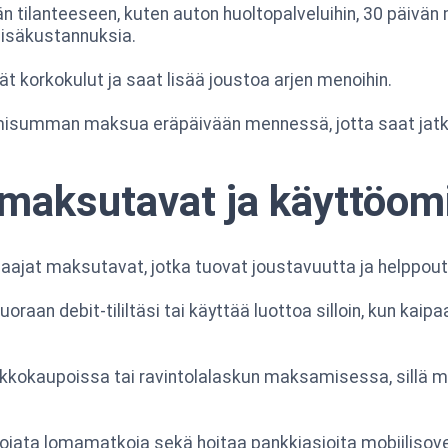
än tilanteeseen, kuten auton huoltopalveluihin, 30 päivän
 lisäkustannuksia.
ät korkokulut ja saat lisää joustoa arjen menoihin.
misumman maksua eräpäivään mennessä, jotta saat jatk
 maksutavat ja käyttöom
a laajat maksutavat, jotka tuovat joustavuutta ja helppou
aan debit-tililtäsi tai käyttää luottoa silloin, kun kaipaa
rkkokaupoissa tai ravintolalaskun maksamisessa, sillä m
suojata lomamatkoja sekä hoitaa pankkiasioita mobiilisove