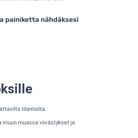
aa painiketta nähdäksesi
ksille
täviltä tilanteilta.
taa muun muassa viivästykset ja