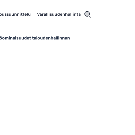
loussuunnittelu
Varallisuudenhallinta
ttöominaisuudet taloudenhallinnan