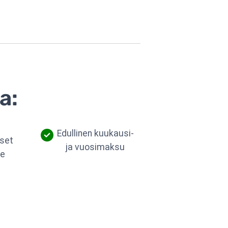
a:
Edullinen kuukausi-
set
ja vuosimaksu
le