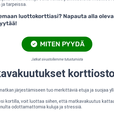
 ja tarpeissa.
emaan luottokorttiasi? Napauta alla olev
pyytää!
MITEN PYYDÄ
Jatkat sivustollemme tutustumista
avakuutukset korttiosto
matkan järjestämiseen tuo merkittäviä etuja ja suojaa yllät
esi kortilla, voit luottaa siihen, että matkavakuutus kat
nulta odottamattomia kuluja ja stressiä.