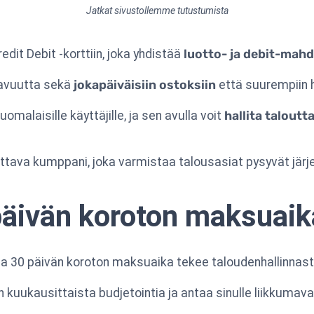
Jatkat sivustollemme tutustumista
dit Debit -korttiin, joka yhdistää
luotto- ja debit-mahd
tavuutta sekä
jokapäiväisiin ostoksiin
että suurempiin h
uomalaisille käyttäjille, ja sen avulla voit
hallita taloutt
otettava kumppani, joka varmistaa talousasiat pysyvät j
päivän koroton maksuaik
oama 30 päivän koroton maksuaika tekee taloudenhallinn
uukausittaista budjetointia ja antaa sinulle liikkumavar